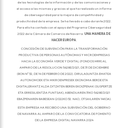
de las tecnologías de la información y de las comunicaciones y
el acceso a las mismas y gracias al que ha realizado un informe
de ciberseguridad para la mejora de competitividad y
productividad de la empresa. Se ha llevado a cabo durante 2022.
Para ello ha contado con el apoyo del Programa Ciberseguridad
2022 de la Cámara de Comercio de Navarra.
UNA MANERA DE
HACER EUROPA
.
CONCESIÓN DE SUBVENCIÓN PARA LA TRANSFORMACIÓN
PRODUCTIVA DE PERSONAS AUTÓNOMAS Y MICROEMPRESAS
HACIA LA ECONOMÍA VERDE Y DIGITAL (FONDOS MRR) AL
AMPARO DE LA RESOLUCION 5628E/2021, DE 31 DE DICIEMBRE
(BON Nº 32, DE 14 DE FEBRERO DE 2022). DIRULAGUNTZA EMATEA
AUTONOMOEK ETA MIKROENPRESEK EKONOMIA BERDE ETA
DIGITALERANTZ ALDA DITZATEN BEREN EKOIZPENAK (SUSPERTZE
ETA ERRESILIENTZIA FUNTSAK), ABENDUAREN 31KO 5628E/2021
EBAZPENAREN BABESEAN (2022KO 32. NAO, OTSAILAREN 14KOA).
ESTA EMPRESA HA RECIBIDO UNA SUBVENCIÓN DEL GOBIERNO
DE NAVARRA AL AMPARO DE LA CONVOCATORIA DE FOMENTO
DE LA EMPRESA DIGITAL NAVARRA 2024