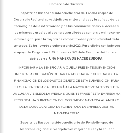
Comercio de Navarra.
Zapaterias Basoco ha sido beneficiaria del Fondo Europeo de
Desarrollo Regional cuyo objetivo es mejorar el uso y la calidad de las
tecnologías de la información y de las comunicaciones y el acceso a
las mismas y gracias al que ha desarollado su comercio online como
activo digital para la mejora de competitividad y productividad de la
empresa. Se ha llevado a cabo durante 2022. Para ello ha contado con
el apoyo del Programa TICCámaras 2022 de la Cámara de Comercio
de Navarra.
UNA MANERA DE HACER EUROPA
.
INFORMAR A LA BENEFICIARIA QUE LA PRESENTE SUBVENCIÓN
IMPLICA LA OBLIGACIÓN DE DAR LA ADECUADA PUBLICIDAD DE LA
FINANCIACIÓN DE LOS GASTOS OBJETO DE ESTA SUBVENCIÓN. PARA
ELLO, LA BENEFICIARIA INCLUIRÁ A LA MAYOR BREVEDAD POSIBLE EN
UN LUGAR VISIBLE DE LA WEB LA SIGUIENTE FRASE: “ESTA EMPRESA HA
RECIBIDO UNA SUBVENCIÓN DEL GOBIEMO DE NAVARRA AL AMPARO
DE LA CONVOCATORIA DE FOMENTO DE LA EMPRESA DIGITAL
NAVARRA 2024”
Zapaterias Basoco ha sido beneficiaria del Fondo Europeo de
Desarrollo Regional cuyo objetivo es mejorar el uso y la calidad