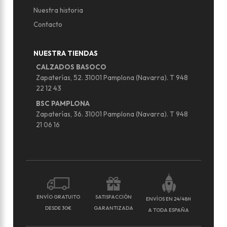
Nuestra historia
Contacto
NUESTRA TIENDAS
CALZADOS BASOCO
Zapaterías, 52. 31001 Pamplona (Navarra). T 948
22 12 43
BSC PAMPLONA
Zapaterías, 36. 31001 Pamplona (Navarra). T 948
21 06 16
ENVÍO GRATUITO
SATISFACCIÓN
ENVÍOS EN 24/48H
DESDE 30€
GARANTIZADA
A TODA ESPAÑA